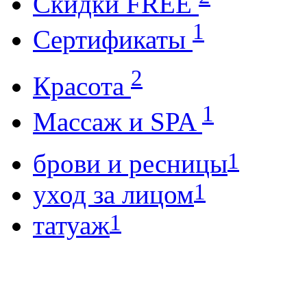
Cкидки FREE
1
Cертификаты
2
Красота
1
Массаж и SPA
1
брови и ресницы
1
уход за лицом
1
татуаж