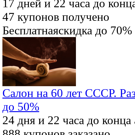
17
дней и
22
часа до конц
47
купонов получено
Бесплатная
скидка
до 70%
Салон на 60 лет СССР. Ра
до 50%
24
дня и
22
часа до конца
888
купонов заказано