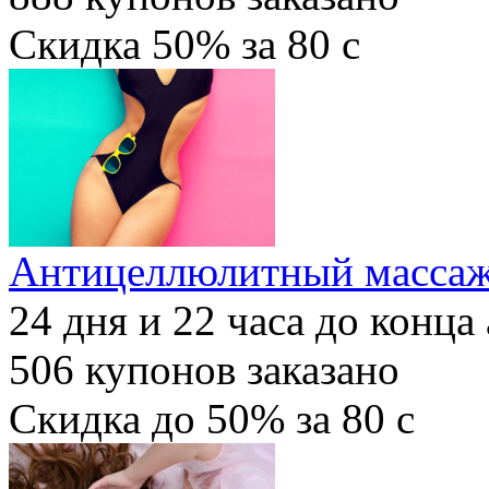
Скидка
50%
за
80
c
Антицеллюлитный массаж 
24
дня и
22
часа до конца
506
купонов заказано
Скидка
до 50%
за
80
c