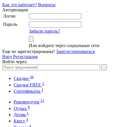
Как это работает?
Вопросы
Авторизация
Логин
Пароль
Забыли пароль?
Или войдите через социальные сети
Еще не зарегистрированы?
Зарегистрироваться
Вход
Регистрация
Войти через:
36
Скидки
2
Cкидки FREE
1
Cертификаты
12
Рекомендуем
9
Отдых
1
Детям
4
Квест
4