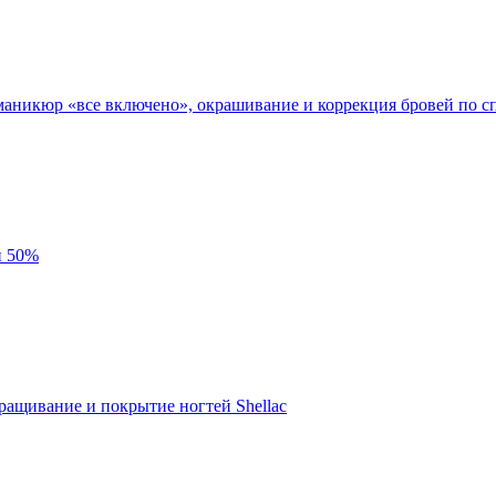
маникюр «все включено», окрашивание и коррекция бровей по с
й 50%
ращивание и покрытие ногтей Shellac