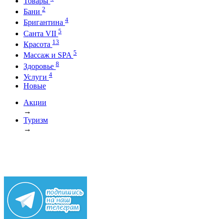
Товары
2
Бани
4
Бригантина
5
Санта VII
13
Красота
5
Массаж и SPA
8
Здоровье
4
Услуги
Новые
Акции
→
Туризм
→