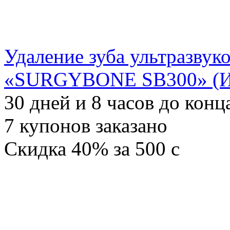
Удаление зуба ультразвуко
«SURGYBONE SB300» (Ит
30
дней и
8
часов до конц
7
купонов заказано
Скидка
40%
за
500
c