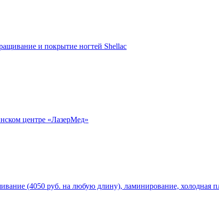
ращивание и покрытие ногтей Shellac
инском центре «ЛазерМед»
вание (4050 руб. на любую длину), ламинирование, холодная пла