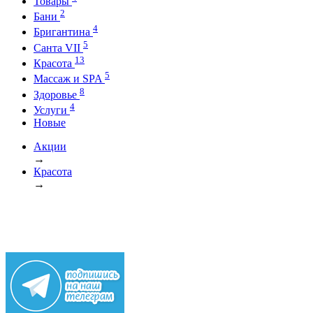
Товары
2
Бани
4
Бригантина
5
Санта VII
13
Красота
5
Массаж и SPA
8
Здоровье
4
Услуги
Новые
Акции
→
Красота
→