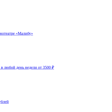
инотеатре «Малибу»
 в любой день недели от 3500 ₽
ублей