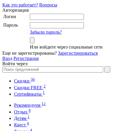
Как это работает?
Вопросы
Авторизация
Логин
Пароль
Забыли пароль?
Или войдите через социальные сети
Еще не зарегистрированы?
Зарегистрироваться
Вход
Регистрация
Войти через:
36
Скидки
2
Cкидки FREE
1
Cертификаты
12
Рекомендуем
9
Отдых
1
Детям
4
Квест
4