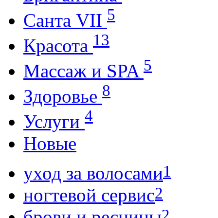
5
Санта VII
13
Красота
5
Массаж и SPA
8
Здоровье
4
Услуги
Новые
1
уход за волосами
2
ногтевой сервис
2
брови и ресницы