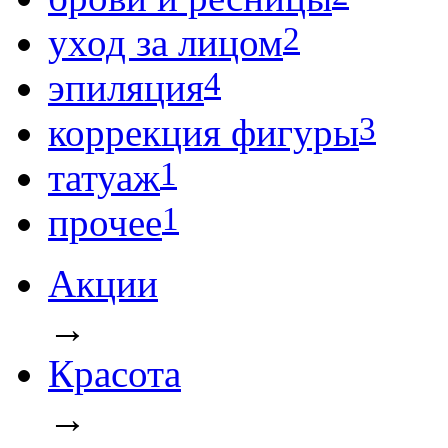
2
уход за лицом
4
эпиляция
3
коррекция фигуры
1
татуаж
1
прочее
Акции
→
Красота
→