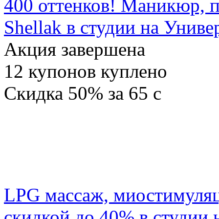
400 оттенков! Маникюр, 
Shellak в студии на Униве
Акция завершена
12
купонов куплено
Скидка
50%
за
65
c
LPG массаж, миостимуляц
скидкой до 40% в студии 