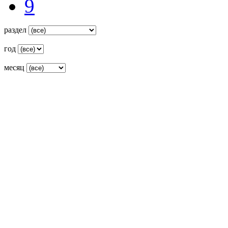
9
раздел
год
месяц