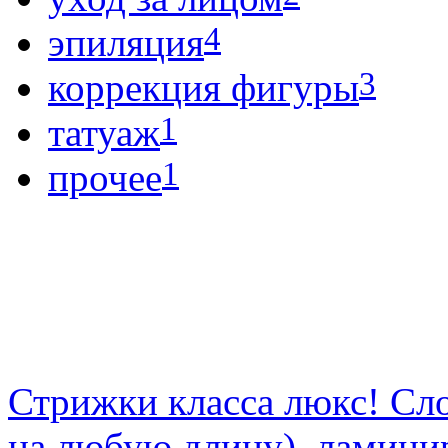
4
эпиляция
3
коррекция фигуры
1
татуаж
1
прочее
Стрижки класса люкс! Сл
на любую длину), ламинир