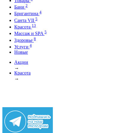
Товары
2
Бани
4
Бригантина
5
Санта VII
13
Красота
5
Массаж и SPA
8
Здоровье
4
Услуги
Новые
Акции
→
Красота
→