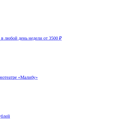
 в любой день недели от 3500 ₽
инотеатре «Малибу»
ублей