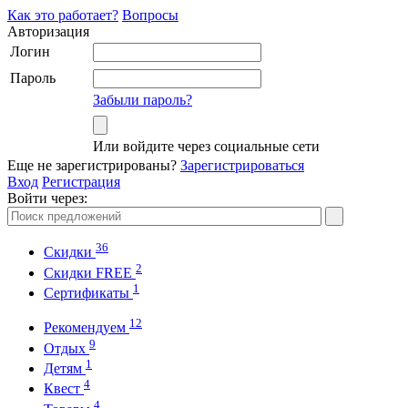
Как это работает?
Вопросы
Авторизация
Логин
Пароль
Забыли пароль?
Или войдите через социальные сети
Еще не зарегистрированы?
Зарегистрироваться
Вход
Регистрация
Войти через:
36
Скидки
2
Cкидки FREE
1
Cертификаты
12
Рекомендуем
9
Отдых
1
Детям
4
Квест
4