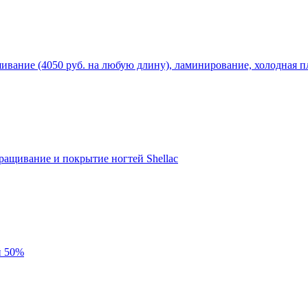
вание (4050 руб. на любую длину), ламинирование, холодная пла
ращивание и покрытие ногтей Shellac
й 50%