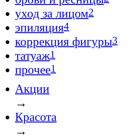
2
уход за лицом
4
эпиляция
3
коррекция фигуры
1
татуаж
1
прочее
Акции
→
Красота
→