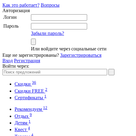
Как это работает?
Вопросы
Авторизация
Логин
Пароль
Забыли пароль?
Или войдите через социальные сети
Еще не зарегистрированы?
Зарегистрироваться
Вход
Регистрация
Войти через:
36
Скидки
2
Cкидки FREE
1
Cертификаты
12
Рекомендуем
9
Отдых
1
Детям
4
Квест
4