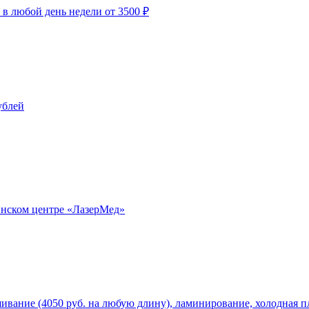
 в любой день недели от 3500 ₽
ублей
инском центре «ЛазерМед»
вание (4050 руб. на любую длину), ламинирование, холодная пла