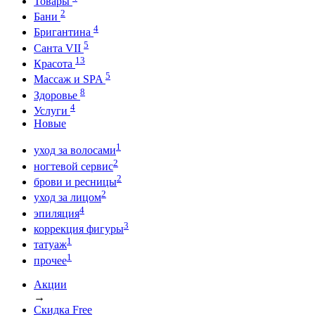
Товары
2
Бани
4
Бригантина
5
Санта VII
13
Красота
5
Массаж и SPA
8
Здоровье
4
Услуги
Новые
1
уход за волосами
2
ногтевой сервис
2
брови и ресницы
2
уход за лицом
4
эпиляция
3
коррекция фигуры
1
татуаж
1
прочее
Акции
→
Скидка Free