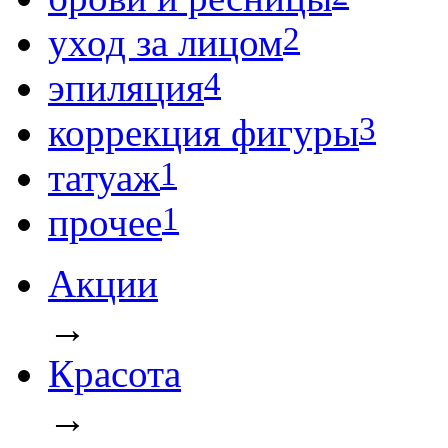
2
уход за лицом
4
эпиляция
3
коррекция фигуры
1
татуаж
1
прочее
Акции
→
Красота
→