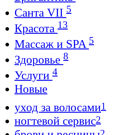
5
Санта VII
13
Красота
5
Массаж и SPA
8
Здоровье
4
Услуги
Новые
1
уход за волосами
2
ногтевой сервис
2
брови и ресницы