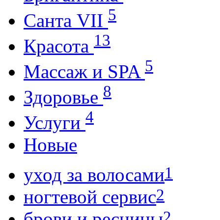
5
Санта VII
13
Красота
5
Массаж и SPA
8
Здоровье
4
Услуги
Новые
1
уход за волосами
2
ногтевой сервис
2
брови и ресницы