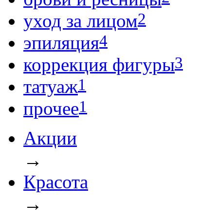
2
уход за лицом
4
эпиляция
3
коррекция фигуры
1
татуаж
1
прочее
Акции
→
Красота
→