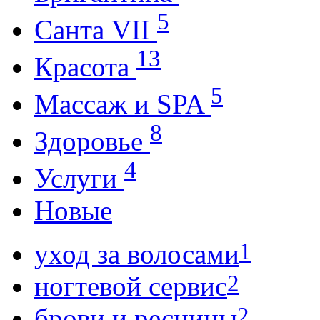
5
Санта VII
13
Красота
5
Массаж и SPA
8
Здоровье
4
Услуги
Новые
1
уход за волосами
2
ногтевой сервис
2
брови и ресницы