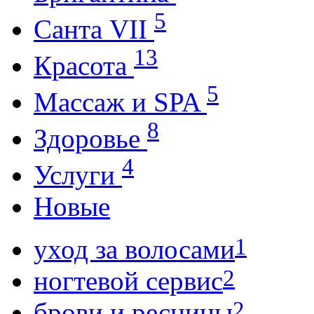
5
Санта VII
13
Красота
5
Массаж и SPA
8
Здоровье
4
Услуги
Новые
1
уход за волосами
2
ногтевой сервис
2
брови и ресницы