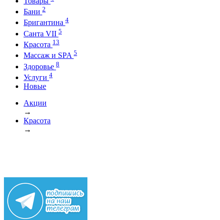
Товары
2
Бани
4
Бригантина
5
Санта VII
13
Красота
5
Массаж и SPA
8
Здоровье
4
Услуги
Новые
Акции
→
Красота
→