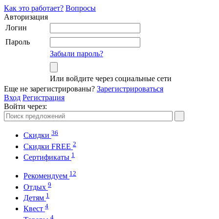
Как это работает?
Вопросы
Авторизация
Логин
Пароль
Забыли пароль?
Или войдите через социальные сети
Еще не зарегистрированы?
Зарегистрироваться
Вход
Регистрация
Войти через:
36
Скидки
2
Cкидки FREE
1
Cертификаты
12
Рекомендуем
9
Отдых
1
Детям
4
Квест
4