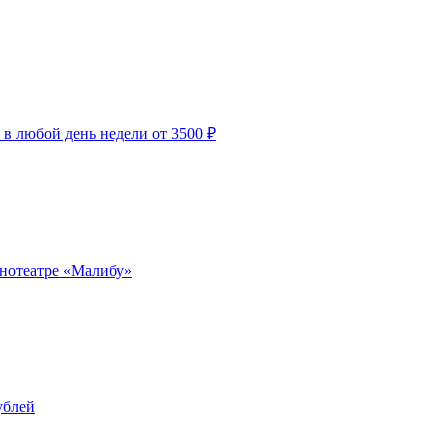
 в любой день недели от 3500 ₽
инотеатре «Малибу»
ублей