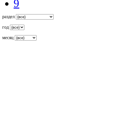
9
раздел
год
месяц