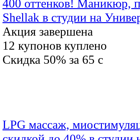
400 оттенков! Маникюр, 
Shellak в студии на Униве
Акция завершена
12
купонов куплено
Скидка
50%
за
65
c
LPG массаж, миостимуляц
скидкой до 40% в студии 