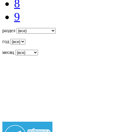
8
9
раздел
год
месяц