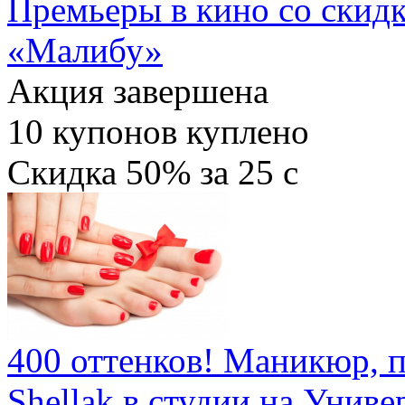
Премьеры в кино со скидк
«Малибу»
Акция завершена
10
купонов куплено
Скидка
50%
за
25
c
400 оттенков! Маникюр, 
Shellak в студии на Униве